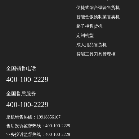
便捷式综合弹簧售货机
智能盒饭预制菜售卖机
格子柜售货机
定制机型
成人用品售货机
智能工具刀具管理柜
全国销售电话
400-100-2229
全国售后服务
400-100-2229
面对未来，兴元科技将秉持初心，继续创造更多价值。同时也将不
座机销售热线：19918856167
断拓展研发领域，提供更加智能和便捷的产品与服务，满足用户日
售后投诉监督热线：400-100-2229
益增长的需求。同时，我们也将深入了解用户的反馈和期望，倾听
业务投诉监督热线：400-100-2229
他们的声音，打破传统的沟通障碍，以更加贴近用户需求的方式进