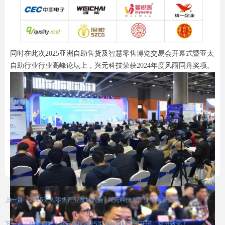
同时在此次2025亚洲自助售货及智慧零售博览交易会开幕式暨亚太
自助行业行业高峰论坛上，兴元科技荣获2024年度风雨同舟奖项。
上一篇：2025无人零售产业发展大会│兴元科技为产业链全景赋能
下一篇：热血启航！兴元科技2025军训与领航一班开班，奋进致远！